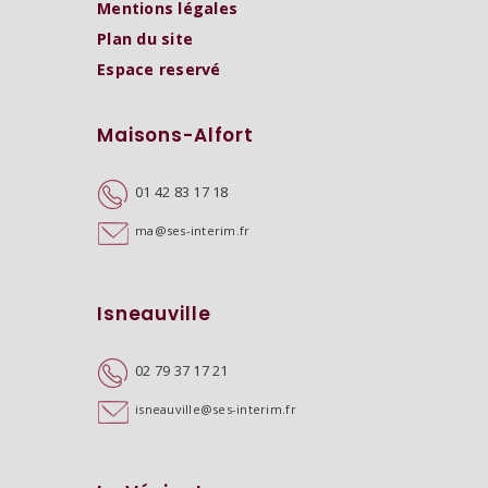
Mentions légales
Plan du site
Espace reservé
Maisons-Alfort
01 42 83 17 18
ma@ses-interim.fr
Isneauville
02 79 37 17 21
isneauville@ses-interim.fr