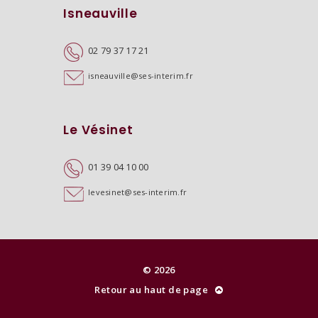
Isneauville
02 79 37 17 21
isneauville@ses-interim.fr
Le Vésinet
01 39 04 10 00
levesinet@ses-interim.fr
© 2026
Retour au haut de page