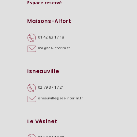
Espace reservé
Maisons-Alfort
01 42 83 17 18
ma@ses-interim.fr
Isneauville
02 79 37 17 21
isneauville@ses-interim.fr
Le Vésinet