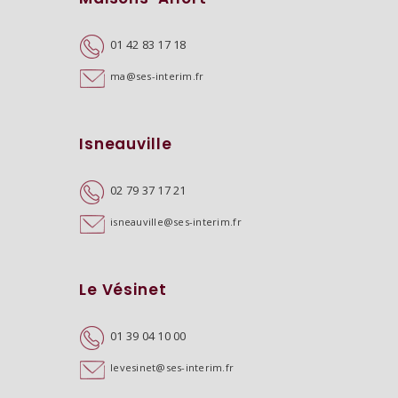
01 42 83 17 18
ma@ses-interim.fr
Isneauville
02 79 37 17 21
isneauville@ses-interim.fr
Le Vésinet
01 39 04 10 00
levesinet@ses-interim.fr