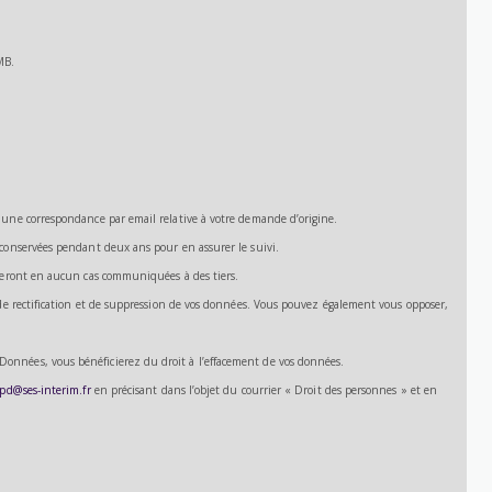
MB.
 une correspondance par email relative à votre demande d’origine.
 conservées pendant deux ans pour en assurer le suivi.
 seront en aucun cas communiquées à des tiers.
 de rectification et de suppression de vos données. Vous pouvez également vous opposer,
onnées, vous bénéficierez du droit à l’effacement de vos données.
gpd@ses-interim.fr
en précisant dans l’objet du courrier « Droit des personnes » et en