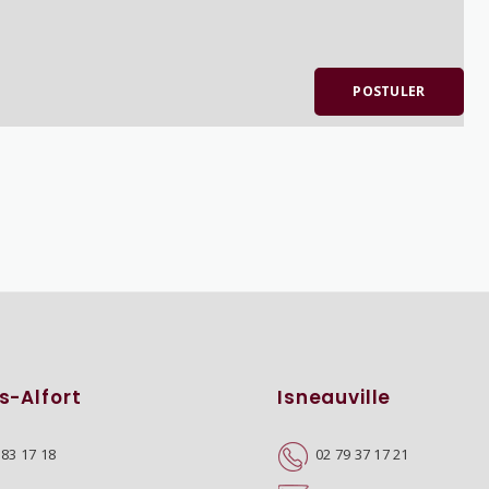
POSTULER
s-Alfort
Isneauville
 83 17 18
02 79 37 17 21