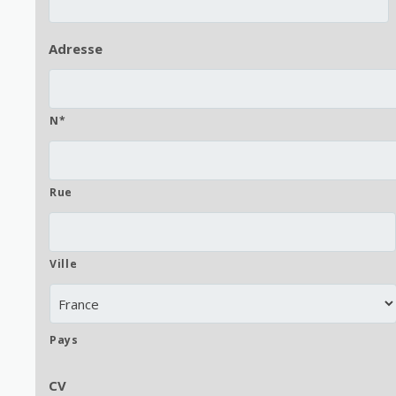
Adresse
N*
Rue
Ville
Pays
CV