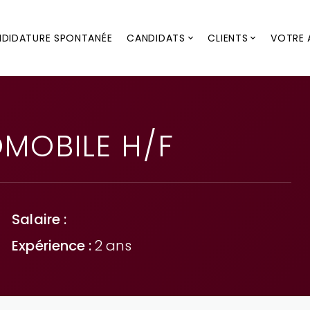
DIDATURE SPONTANÉE
CANDIDATS
CLIENTS
VOTRE 
Tout savoir sur le contrat de mission
Notre process de recrutement
Le contrat de Mise à disposition
MOBILE H/F
Salaire :
Expérience :
2 ans