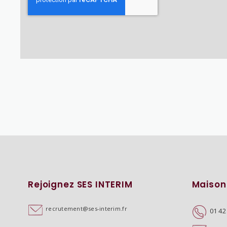
Rejoignez SES INTERIM
Maison
recrutement@ses-interim.fr
01 42