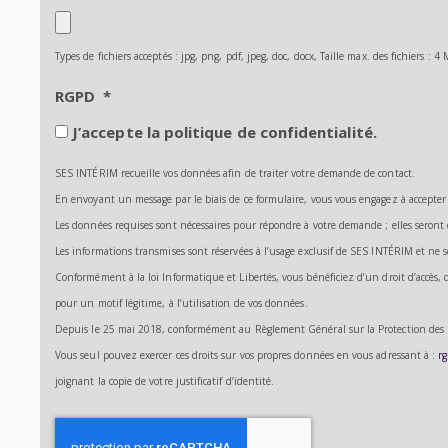
Types de fichiers acceptés : jpg, png, pdf, jpeg, doc, docx, Taille max. des fichiers : 4 
RGPD
*
J’accepte la politique de confidentialité.
SES INTÉRIM recueille vos données afin de traiter votre demande de contact.
En envoyant un message par le biais de ce formulaire, vous vous engagez à accepter
Les données requises sont nécessaires pour répondre à votre demande ; elles seront
Les informations transmises sont réservées à l’usage exclusif de SES INTÉRIM et ne
Conformément à la loi Informatique et Libertés, vous bénéficiez d’un droit d’accès,
pour un motif légitime, à l’utilisation de vos données.
Depuis le 25 mai 2018, conformément au Règlement Général sur la Protection des D
Vous seul pouvez exercer ces droits sur vos propres données en vous adressant à :
r
joignant la copie de votre justificatif d’identité.
Recaptcha