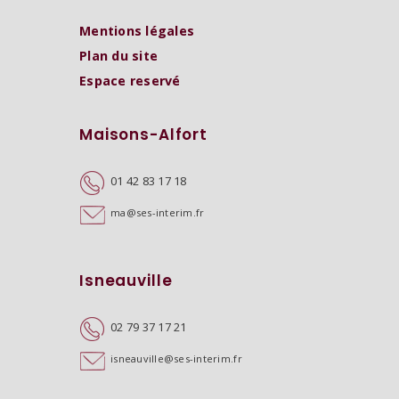
Mentions légales
Plan du site
Espace reservé
Maisons-Alfort
01 42 83 17 18
ma@ses-interim.fr
Isneauville
02 79 37 17 21
isneauville@ses-interim.fr