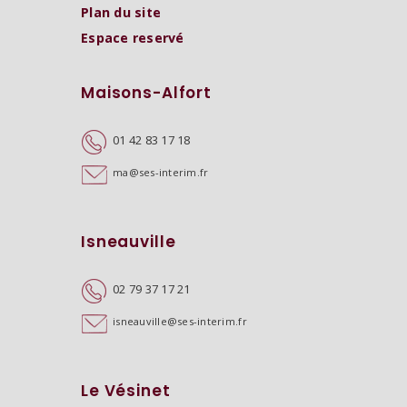
Plan du site
Espace reservé
Maisons-Alfort
01 42 83 17 18
ma@ses-interim.fr
Isneauville
02 79 37 17 21
isneauville@ses-interim.fr
Le Vésinet