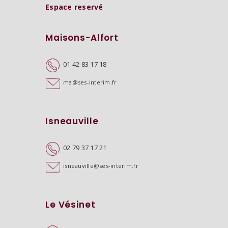
Espace reservé
Maisons-Alfort
01 42 83 17 18
ma@ses-interim.fr
Isneauville
02 79 37 17 21
isneauville@ses-interim.fr
Le Vésinet