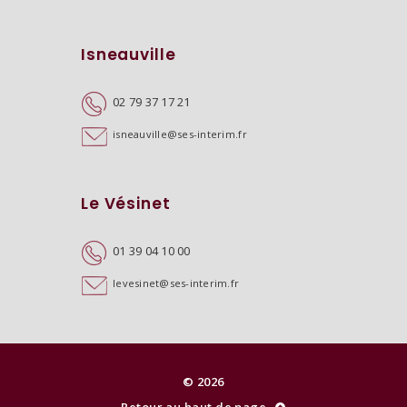
Isneauville
02 79 37 17 21
isneauville@ses-interim.fr
Le Vésinet
01 39 04 10 00
levesinet@ses-interim.fr
© 2026